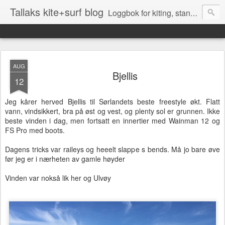
Tallaks kite+surf blog
Loggbok for kiting, stand up surfing (SUP), surfing og andre aktiviteter på Sørlandet
AUG
Bjellis
12
Jeg kårer herved Bjellis til Sørlandets beste freestyle økt. Flatt
vann, vindsikkert, bra på øst og vest, og plenty sol er grunnen. Ikke
beste vinden i dag, men fortsatt en innertier med Wainman 12 og
FS Pro med boots.
Dagens tricks var raileys og heeelt slappe s bends. Må jo bare øve
før jeg er i nærheten av gamle høyder
Vinden var nokså lik her og Ulvøy