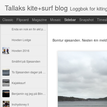
Tallaks kite+surf blog
Loggbok for kitin
Classic
Flipcard
Magazine
Mosaic
Sidebar
Snapshot
Timesl
Enda en nok en fin økt på Hasla
Hovden Lodge
Bomtur sjøsanden. Nesten 4m meldi
Hovden 2016
Småfint på Sjøsanden
To Sjøsanden dager på en helg
Kajakksurf
Benjamin og jeg på Blindgjengeren
Inchydoney ii