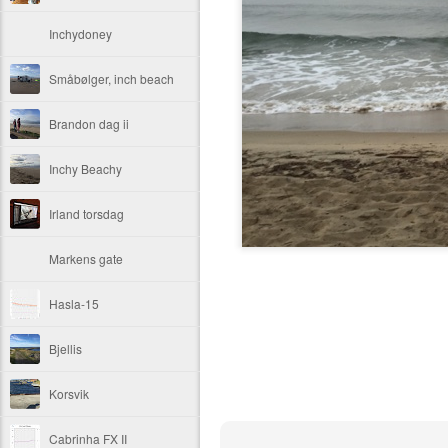
Inchydoney
Småbølger, inch beach
Brandon dag ii
Inchy Beachy
Irland torsdag
Markens gate
Hasla-15
Bjellis
Korsvik
Cabrinha FX II