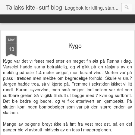
Tallaks kite+surf blog
Loggbok for kiting, stand up surfing (SUP), surfing og andre aktiviteter på Sørlandet
MAY
Kygo
13
Kygo var det vi feiret med etter en meget fin økt på Renna i dag.
Varselet hadde surna betraktelig, og vi gikk på en råsjans av en
melding på usle 1.4 meter bølger, men kurant vind. Morten var på
plass i tretiden men meldte om begredelige forhold. Skulle vi snu?
Jørgen hadde troa, så vi kjørte på. Fremme i sekstiden kikket vi litt
rundt. Kurant syvervind, men små bølger. Innimellom var det noe
surfbare greier. Så vi gikk til slutt ut begge med 7 kvm og surfbrett.
Det ble bedre og bedre, og vi fikk etterhvert en kjempeøkt. På
slutten kom noen bombebølger som var på den større enden av
skalaen.
Mange av bølgene brøyt ikke så fint fra vest mot øst, så en del
ganger ble vi avbrutt midtveis av en foss i mageregionen.