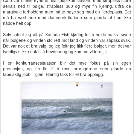
Cato var i mine øyne en klar publikumsfavoritt med strapless store
aerials ned til bølge, strapless 360 og mye fin kjøring, utfra de
marginale forholdene men måtte nøye seg med en fjerdeplass. Det
må ha vært noe med dommerkriteriene som gjorde at han ikke
nådde helt opp.
Selv satset jeg alt på Xanadu Fish kjøring for å holde maks høyde
når bølgene og vinden sto rett mot land og vinden var såpass svak.
Det var nok et bra valg, og jeg føltr jeg fikk flere bølger, men det var
tydeligvis ikke nok til å hevde meg og komme videre ;-)
I en konkurransesituasjon blir det mye fokus på sin egen
prestasjon, og lite tid til å rose arrangørene som gjorde en
fabelaktig jobb - igjen! Hjertlig takk for et bra opplegg.