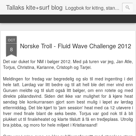
Tallaks kite+surf blog
Loggbok for kiting, stand up surfing (SUP), surfing og andre aktiviteter på Sørlandet
OCT
Norske Troll - Fluid Wave Challenge 2012
8
Det var duket for NM i bølger 2012. Med på turen var jeg, Jan Atle,
Torjus, Christina, Karianne, Cristoph og Tarjei.
Meldingen for fredag var begredelig og slo til med ingenting i det
hele tatt. Lørdag var litt bedre og til alt hell ble det mer vind enn
Guruen meldte og til slutt også litt bølger, om enn rotete og med
direkte pålandsvind. Siden det ikke var mulighet for å kjøre heat
søndag ble konkurransen gjort som best mulig i løpet av lørdag
ettermiddag. Det ble kjørt to 'jam session' heat med ca 12 utøvere i
hver med finale blant de seks beste. Torjus var god nok til å bli
plukket ut til finaleheatet og klarte tilslutt å få en tredjeplass. Utrolig
bra jobba, og moro for hele miljøet i Kristiansand!