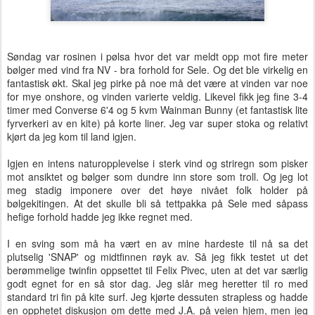
Søndag var rosinen i pølsa hvor det var meldt opp mot fire meter
bølger med vind fra NV - bra forhold for Sele. Og det ble virkelig en
fantastisk økt. Skal jeg pirke på noe må det være at vinden var noe
for mye onshore, og vinden varierte veldig. Likevel fikk jeg fine 3-4
timer med Converse 6'4 og 5 kvm Wainman Bunny (et fantastisk lite
fyrverkeri av en kite) på korte liner. Jeg var super stoka og relativt
kjørt da jeg kom til land igjen.
Igjen en intens naturopplevelse i sterk vind og striregn som pisker
mot ansiktet og bølger som dundre inn store som troll. Og jeg lot
meg stadig imponere over det høye nivået folk holder på
bølgekitingen. At det skulle bli så tettpakka på Sele med såpass
hefige forhold hadde jeg ikke regnet med.
I en sving som må ha vært en av mine hardeste til nå sa det
plutselig 'SNAP' og midtfinnen røyk av. Så jeg fikk testet ut det
berømmelige twinfin oppsettet til Felix Pivec, uten at det var særlig
godt egnet for en så stor dag. Jeg slår meg heretter til ro med
standard tri fin på kite surf. Jeg kjørte dessuten strapless og hadde
en opphetet diskusjon om dette med J.A. på veien hjem, men jeg