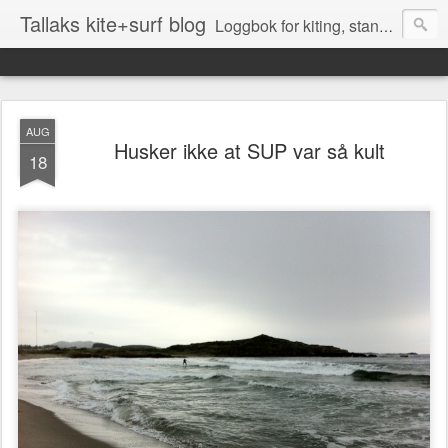
Tallaks kite+surf blog
Loggbok for kiting, stand up surfing (SUP), surfing og andre aktiviteter på Sørlandet
AUG
Husker ikke at SUP var så kult
18