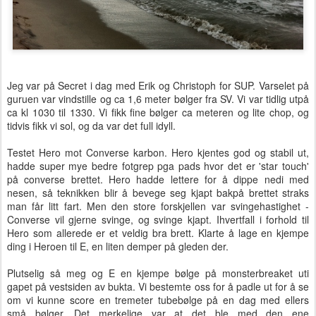
Jeg var på Secret i dag med Erik og Christoph for SUP. Varselet på
guruen var vindstille og ca 1,6 meter bølger fra SV. Vi var tidlig utpå
ca kl 1030 til 1330. Vi fikk fine bølger ca meteren og lite chop, og
tidvis fikk vi sol, og da var det full idyll.
Testet Hero mot Converse karbon. Hero kjentes god og stabil ut,
hadde super mye bedre fotgrep pga pads hvor det er 'star touch'
på converse brettet. Hero hadde lettere for å dippe nedi med
nesen, så teknikken blir å bevege seg kjapt bakpå brettet straks
man får litt fart. Men den store forskjellen var svingehastighet -
Converse vil gjerne svinge, og svinge kjapt. Ihvertfall i forhold til
Hero som allerede er et veldig bra brett. Klarte å lage en kjempe
ding i Heroen til E, en liten demper på gleden der.
Plutselig så meg og E en kjempe bølge på monsterbreaket uti
gapet på vestsiden av bukta. Vi bestemte oss for å padle ut for å se
om vi kunne score en tremeter tubebølge på en dag med ellers
små bølger. Det merkelige var at det ble med den ene