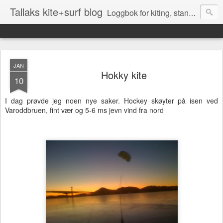
Tallaks kite+surf blog
Loggbok for kiting, stand up surfing (SUP), surfing og andre aktiviteter på Sørlandet
JAN
Hokky kite
10
I dag prøvde jeg noen nye saker. Hockey skøyter på isen ved
Varoddbruen, fint vær og 5-6 ms jevn vind fra nord