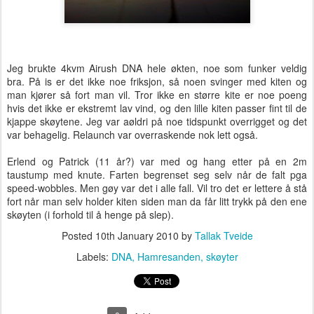
Jeg brukte 4kvm Airush DNA hele økten, noe som funker veldig
bra. På is er det ikke noe friksjon, så noen svinger med kiten og
man kjører så fort man vil. Tror ikke en større kite er noe poeng
hvis det ikke er ekstremt lav vind, og den lille kiten passer fint til de
kjappe skøytene. Jeg var aøldri på noe tidspunkt overrigget og det
var behagelig. Relaunch var overraskende nok lett også.
Erlend og Patrick (11 år?) var med og hang etter på en 2m
taustump med knute. Farten begrenset seg selv når de falt pga
speed-wobbles. Men gøy var det i alle fall. Vil tro det er lettere å stå
fort når man selv holder kiten siden man da får litt trykk på den ene
skøyten (i forhold til å henge på slep).
Posted
10th January 2010
by
Tallak Tveide
Labels:
DNA
Hamresanden
skøyter